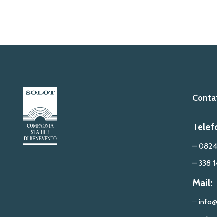
Contat
Telef
– 0824
– 338 1
Mail:
– info@