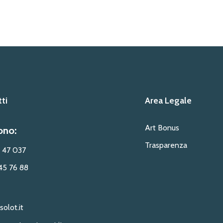
ti
Area Legale
Art Bonus
ono:
Trasparenza
 47 037
45 76 88
solot.it