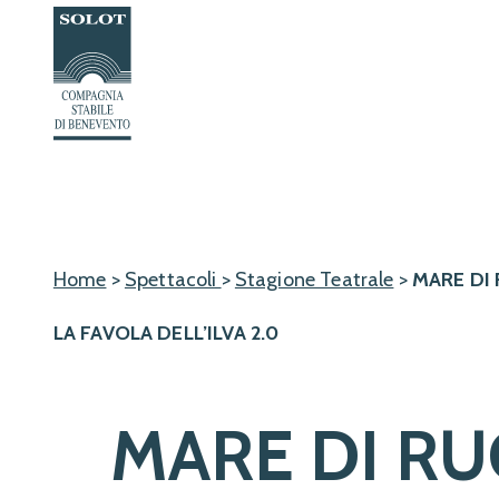
Passa
al
contenuto
Home
>
Spettacoli
>
Stagione Teatrale
>
MARE DI
LA FAVOLA DELL’ILVA 2.0
MARE DI RU