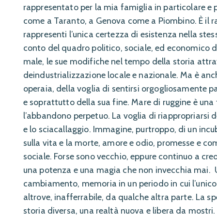
rappresentato per la mia famiglia in particolare e p
come a Taranto, a Genova come a Piombino. È il ra
rappresenti l’unica certezza di esistenza nella st
conto del quadro politico, sociale, ed economico del
male, le sue modifiche nel tempo della storia attrav
deindustrializzazione locale e nazionale. Ma è anch
operaia, della voglia di sentirsi orgogliosamente par
e soprattutto della sua fine. Mare di ruggine è una
l’abbandono perpetuo. La voglia di riappropriarsi 
e lo sciacallaggio. Immagine, purtroppo, di un in
sulla vita e la morte, amore e odio, promesse e com
sociale. Forse sono vecchio, eppure continuo a cred
una potenza e una magia che non invecchia mai. U
cambiamento, memoria in un periodo in cui l’unic
altrove, inafferrabile, da qualche altra parte. La s
storia diversa, una realtà nuova e libera da mostri.