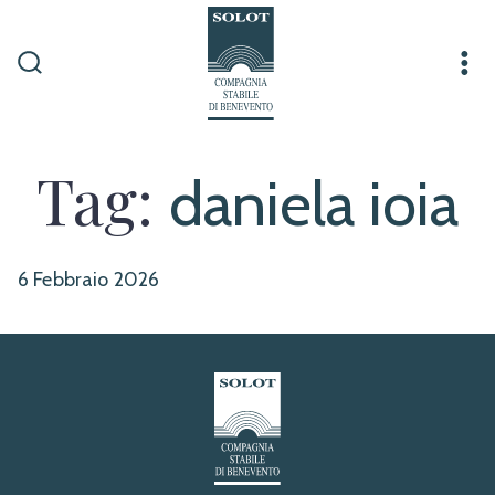
Passa
al
contenuto
Commutatore
Me
ricerca
Tag:
daniela ioia
6 Febbraio 2026