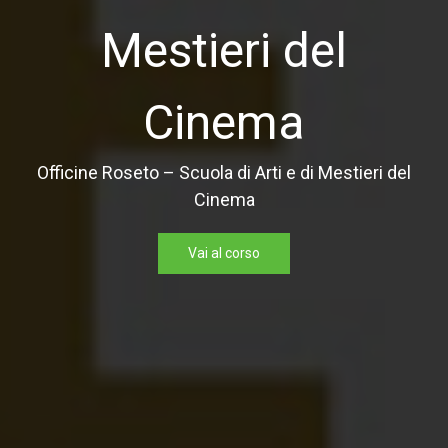
TeatroStudio ov
26
ri del
Vai al corso