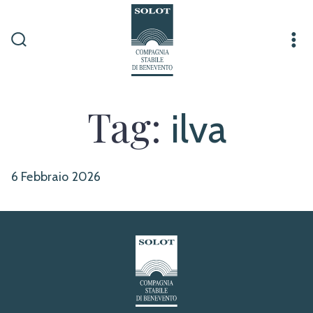
Passa
al
contenuto
Commutatore
Me
ricerca
Tag:
ilva
6 Febbraio 2026