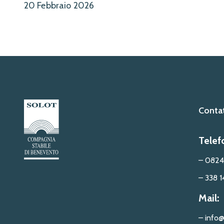
20 Febbraio 2026
Contat
Telef
– 0824
– 338 1
Mail:
– info@