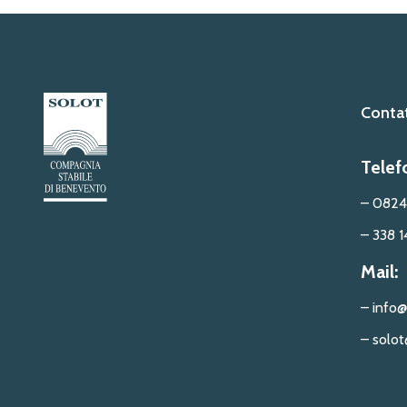
Contat
Telef
– 0824
– 338 1
Mail:
– info@
– solot