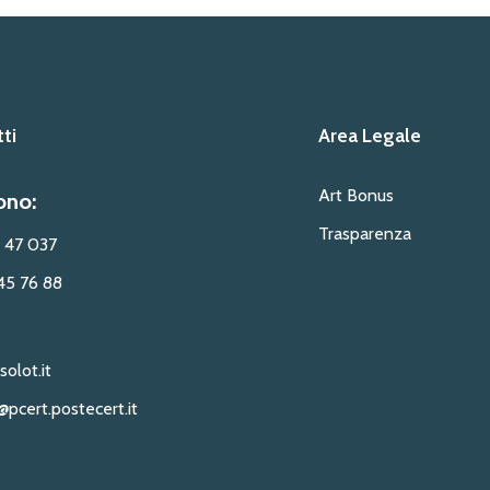
ti
Area Legale
Art Bonus
ono:
Trasparenza
 47 037
45 76 88
solot.it
@pcert.postecert.it