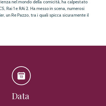
rienza nel mondo della comicità, ha calpestato
 MCS, Rai 1 e RAi 2. Ha messo in scena, numerosi
r, un Re Pazzo, tra i quali spicca sicuramente il
Data