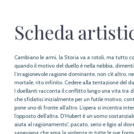
Scheda artisti
Cambiano le armi, la Storia va a rotoli, ma tutto co
quando il motivo del duello è nella nebbia, dimentic
l’irragionevole ragione dominante, non c’è altro, nel
mortale, rito infinito. Cedere alla tentazione del du
I duellanti racconta il conflitto lungo una vita tra
che sfidatisi inizialmente per un futile motivo, cont
pone uno di fronte all’altro. L’opera si incentra inte
l’opposto dell’altra. D’Hubert è un uomo sostanzia
aiuta al ragionamento”, pacato, serio e ligio al do
sanguigna che ama la violenza in tutte le sue for