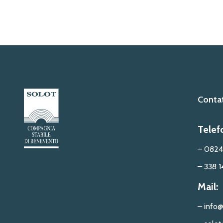
Contat
Telef
– 0824
– 338 1
Mail:
– info@