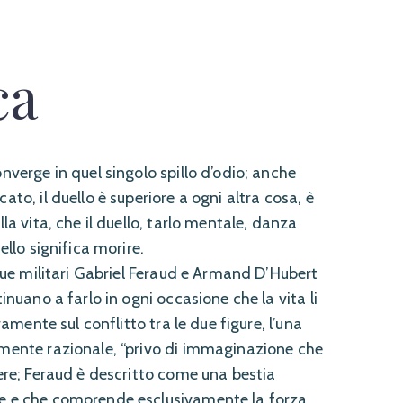
ca
nverge in quel singolo spillo d’odio; anche
ato, il duello è superiore a ogni altra cosa, è
la vita, che il duello, tarlo mentale, danza
ello significa morire.
 due militari Gabriel Feraud e Armand D’Hubert
inuano a farlo in ogni occasione che la vita li
ramente sul conflitto tra le due figure, l’una
lmente razionale, “privo di immaginazione che
vere; Feraud è descritto come una bestia
me e che comprende esclusivamente la forza