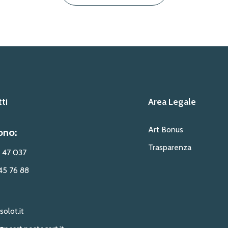
ti
Area Legale
Art Bonus
ono:
Trasparenza
 47 037
45 76 88
solot.it