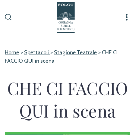
Passa
al
contenuto
Commutatore
Me
ricerca
Home
>
Spettacoli
>
Stagione Teatrale
> CHE CI
FACCIO QUI in scena
CHE CI FACCIO
QUI in scena