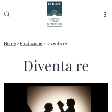
Passa
al
contenuto
Commutatore
Me
ricerca
Home
>
Produzione
> Diventa re
Diventa re