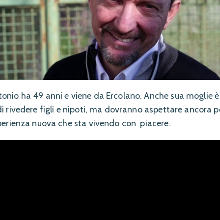
onio ha 49 anni e viene da Ercolano. Anche sua moglie è 
i rivedere figli e nipoti, ma dovranno aspettare ancora per
sperienza nuova che sta vivendo con piacere.