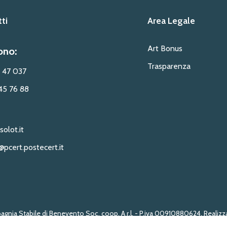
ti
Area Legale
Art Bonus
ono:
Trasparenza
 47 037
45 76 88
solot.it
@pcert.postecert.it
gnia Stabile di Benevento Soc. coop. A r.l. - P.iva 00910880624. Reali