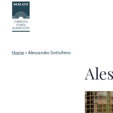
Passa
al
contenuto
Home
>
Alessandro Sottoferro
Ale