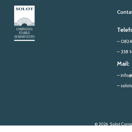
Contat
Telef
– 0824
– 338 1
Mail:
– info@
– solot
© 2026
Solot Compa