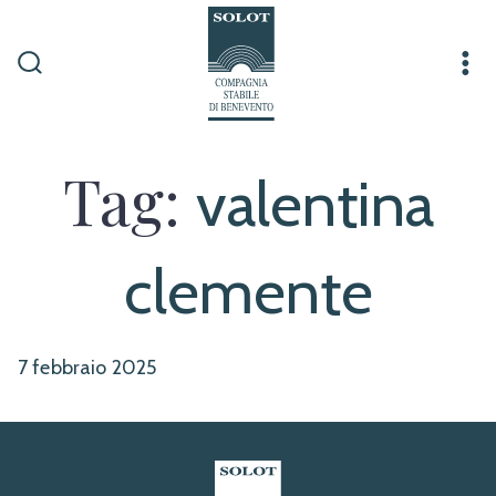
Passa
al
contenuto
Commutatore
Me
ricerca
Tag:
valentina
clemente
7 febbraio 2025