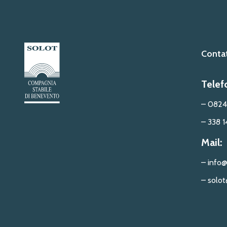
Contat
Telef
– 0824
– 338 1
Mail:
– info@
– solot