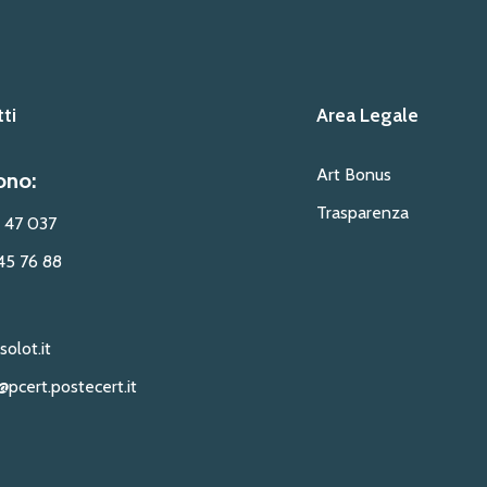
ti
Area Legale
Art Bonus
ono:
Trasparenza
 47 037
45 76 88
solot.it
@pcert.postecert.it