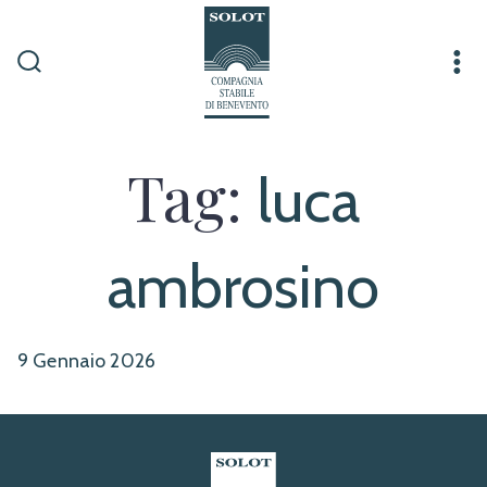
Passa
al
contenuto
Commutatore
Me
ricerca
Tag:
luca
ambrosino
9 Gennaio 2026