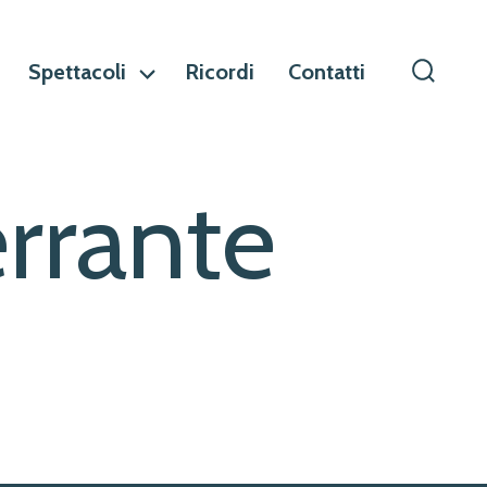
Spettacoli
Ricordi
Contatti
Commu
ricerca
errante