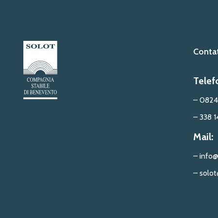
Contat
Telef
– 0824
– 338 1
Mail:
– info@
– solot