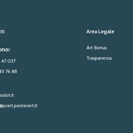
ti
Area Legale
Art Bonus
ono:
Trasparenza
 47 037
45 76 88
solot.it
@pcert.postecert.it