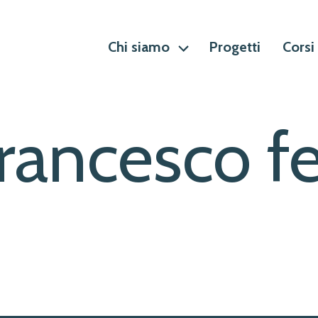
Chi siamo
Progetti
Corsi
rancesco f