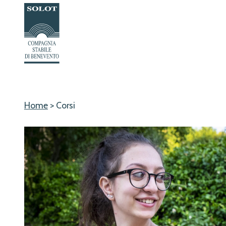
Passa
al
contenuto
Home
>
Corsi