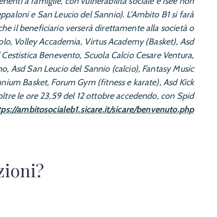
tenenti a famiglie, con vulnerabilità sociale e Isee non
ppaloni e San Leucio del Sannio). L’Ambito B1 si farà
he il beneficiario verserà direttamente alla società o
rcolo, Volley Accademia, Virtus Academy (Basket), Asd
sd Cestistica Benevento, Scuola Calcio Cesare Ventura,
no, Asd San Leucio del Sannio (calcio), Fantasy Music
nium Basket, Forum Gym (fitness e karate), Asd Kick
ltre le ore 23,59 del 12 ottobre accedendo, con Spid
tps://ambitosocialeb1.sicare.it/sicare/benvenuto.php
zioni?