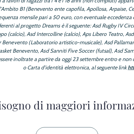
i a favori di ragazzi tra i 4 e i 18 anni (non compiuti) appar
l’Ambito B1 (Benevento ente capofila, Apollosa, Arpaise, Ce
frequenza mensile pari a 50 euro, con eventuale eccedenza c
 aderenti al progetto Dreams è il seguente: Asd Rugby IV Ci
po (calcio), Asd Intercolline (calcio), Aps Libero Teatro, A
per Benevento (Laboratorio artistico-musicale), Asd Pallama
sket Benevento, Asd Sanniti Five Soccer (futsal), Asd Sam
re inoltrate a partire da oggi 23 settembre entro e non o
o Carta d’identità elettronica, al seguente link
ht
isogno di maggiori informa