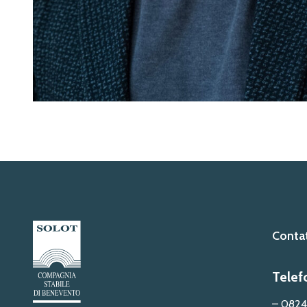
Contat
Telef
– 0824