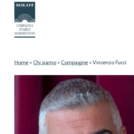
Passa
al
contenuto
Home
>
Chi siamo
>
Compagine
>
Vincenzo Fucci