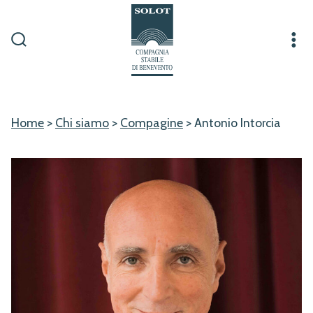
Passa
al
contenuto
Commutatore
Me
ricerca
Home
>
Chi siamo
>
Compagine
>
Antonio Intorcia